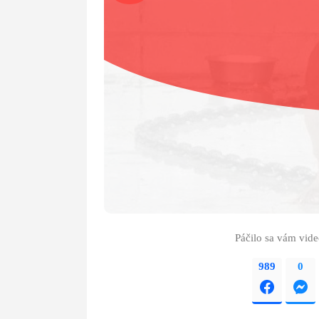
Páčilo sa vám vid
989
0