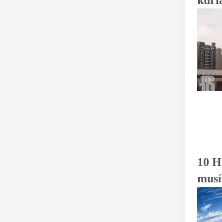
kuri
10 Ha
musí