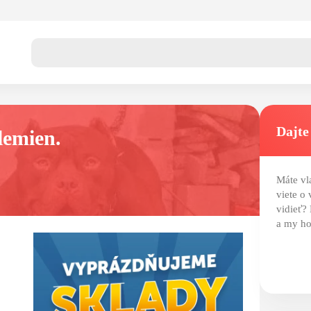
Dajte
lemien.
Máte vl
viete o 
vidieť?
a my ho