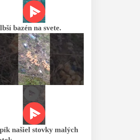
lbší bazén na svete.
pík našiel stovky malých