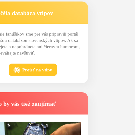
čšia databáza vtipov
ie fanúšikov sme pre vás pripravili portál
čšou databázou slovenských vtipov. Ak sa
ejete a nepohrdnete ani čiernym humorom,
eváhajte navštíviť.
Prejsť na vtipy
 by vás tiež zaujímať