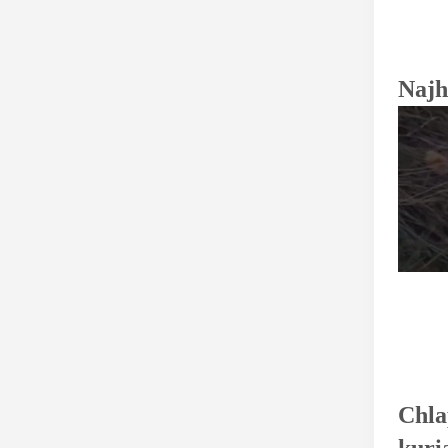
Najh
Chla