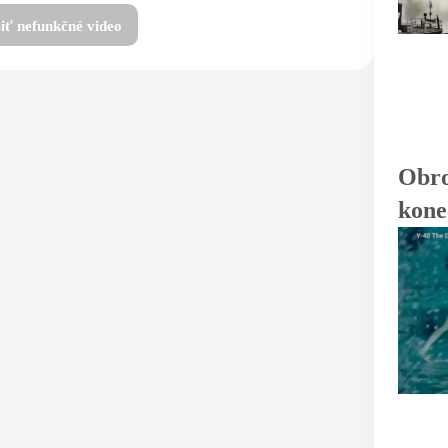
iť nefunkčné video
Obro
kone