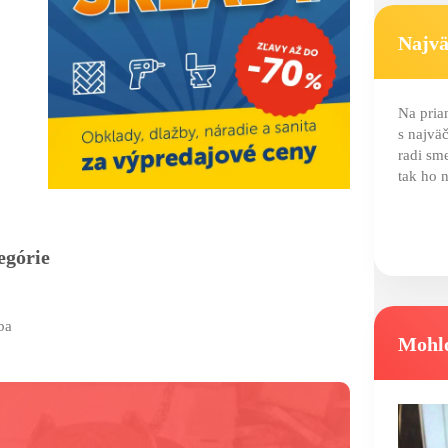
Najvä
Na prian
s najvä
radi sm
tak ho n
egórie
ba
Mohlo