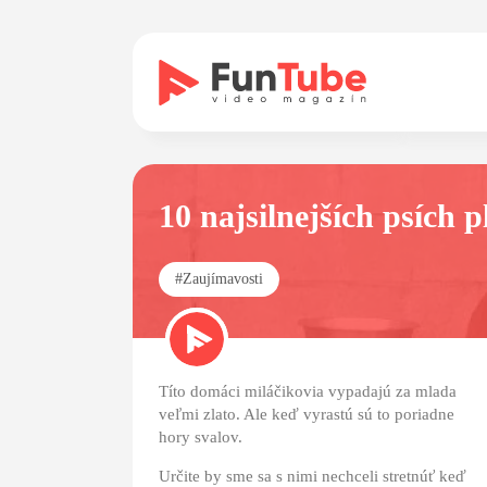
10 najsilnejších psích p
#
Zaujímavosti
Títo domáci miláčikovia vypadajú za mlada
veľmi zlato. Ale keď vyrastú sú to poriadne
hory svalov.
Určite by sme sa s nimi nechceli stretnúť keď