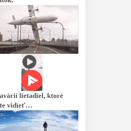
atok.
várií lietadiel, ktoré
te vidieť…