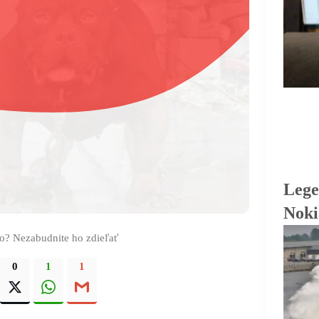
Lege
Noki
eo? Nezabudnite ho zdieľať
0
1
1