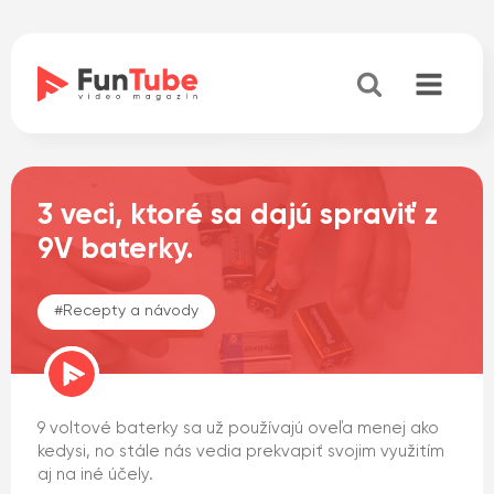
3 veci, ktoré sa dajú spraviť z
9V baterky.
#
Recepty a návody
9 voltové baterky sa už používajú oveľa menej ako
kedysi, no stále nás vedia prekvapiť svojim využitím
aj na iné účely.