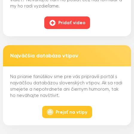
my ho radi vyzdieľame.
Pridať video
Najväčšia databáza vtipov
Na prianie fanúšikov sme pre vás pripravili portál s
najväčšou databázou slovenských vtipov. Ak sa radi
smejete a nepohrdnete ani čiernym humorom, tak
ho neváhajte navštíviť.
Prejsť na vtipy