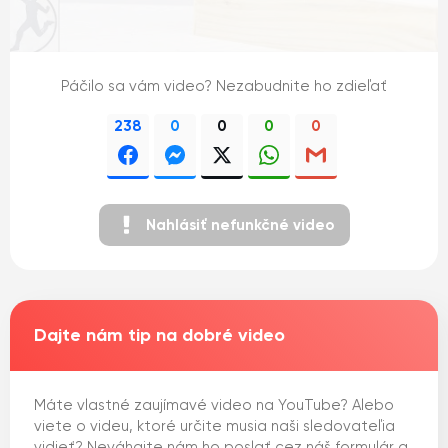
Páčilo sa vám video? Nezabudnite ho zdieľať
238
0
0
0
0
Nahlásiť nefunkčné video
Dajte nám tip na dobré video
Máte vlastné zaujímavé video na YouTube? Alebo
viete o videu, ktoré určite musia naši sledovateľia
vidieť? Neváhajte nám ho poslať cez náš formulár a