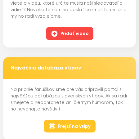
viete o videu, ktoré určite musia naši sledovateľia
vidieť? Neváhajte nám ho poslať cez náš formulár a
my ho radi vyzdieľame.
Pridať video
Najväčšia databáza vtipov
Na prianie fanúšikov sme pre vás pripravili portál s
najväčšou databázou slovenských vtipov. Ak sa radi
smejete a nepohrdnete ani čiernym humorom, tak
ho neváhajte navštíviť.
Prejsť na vtipy