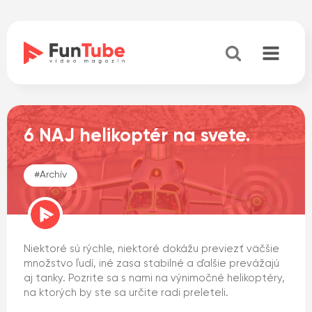
6 NAJ helikoptér na svete.
#
Archív
Niektoré sú rýchle, niektoré dokážu previezť väčšie
množstvo ľudí, iné zasa stabilné a ďalšie prevážajú
aj tanky. Pozrite sa s nami na výnimočné helikoptéry,
na ktorých by ste sa určite radi preleteli.