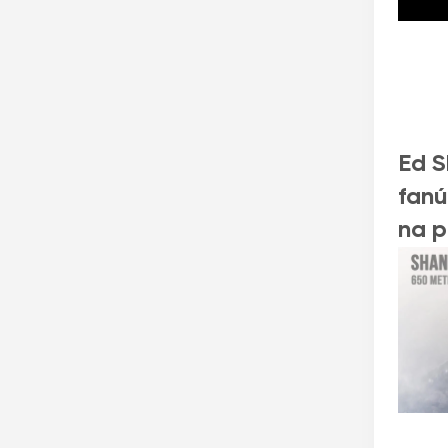
Ed S
fanú
na p