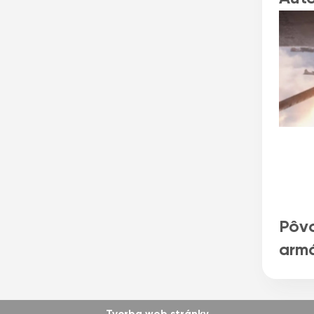
Pôvo
armá