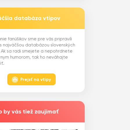
äčšia databáza vtipov
nie fanúšikov sme pre vás pripravili
 s najväčšou databázou slovenských
. Ak sa radi smejete a nepohrdnete
ernym humorom, tak ho neváhajte
iť.
Prejsť na vtipy
 by vás tiež zaujímať