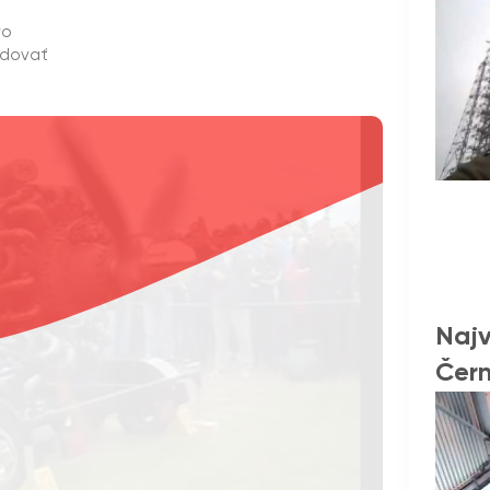
ro
edovať
Najv
Čer