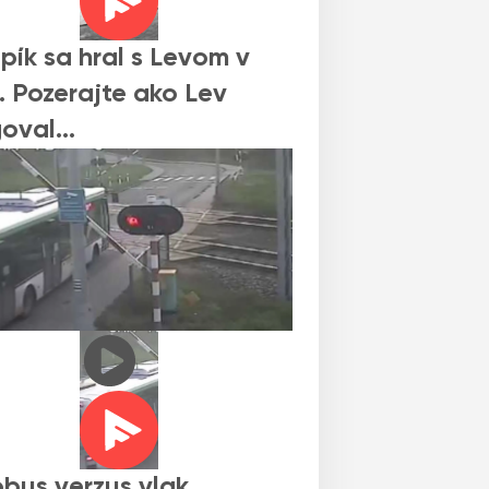
pík sa hral s Levom v
 Pozerajte ako Lev
goval…
bus verzus vlak.