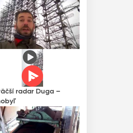
äčší radar Duga –
nobyľ