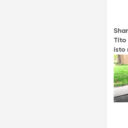
Shan
Títo
isto