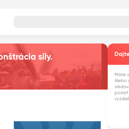
Dajte
nštrácia sily.
Máte v
Alebo v
sledov
poslať
vyzdie