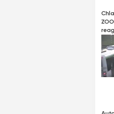
Chla
ZOO.
rea
Auto