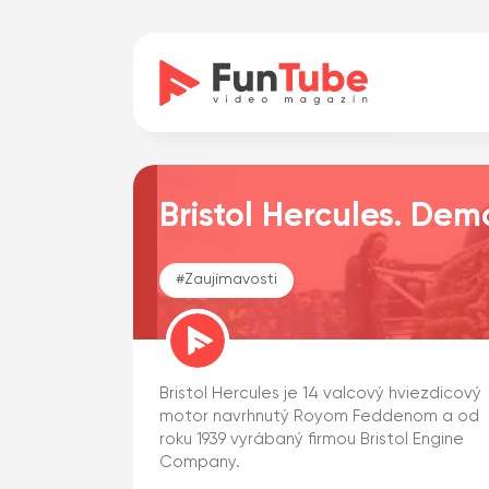
Bristol Hercules. Demo
#
Zaujímavosti
Bristol Hercules je 14 valcový hviezdicový
motor navrhnutý Royom Feddenom a od
roku 1939 vyrábaný firmou Bristol Engine
Company.