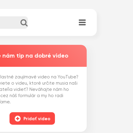
 nám tip na dobré video
lastné zaujímavé video na YouTube?
iete o videu, ktoré určite musia naši
ateľia vidieť? Neváhajte nám ho
 cez náš formulár a my ho radi
ľame.
Pridať video