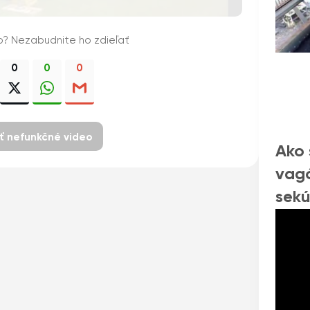
o? Nezabudnite ho zdieľať
0
0
0
iť nefunkčné video
Ako 
vagó
sekú