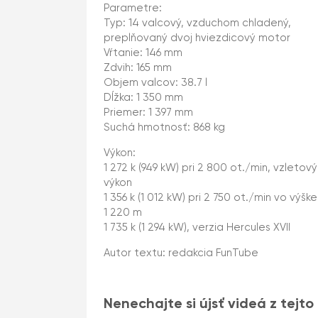
Parametre:
Typ: 14 valcový, vzduchom chladený,
preplňovaný dvoj hviezdicový motor
Vŕtanie: 146 mm
Zdvih: 165 mm
Objem valcov: 38.7 l
Dĺžka: 1 350 mm
Priemer: 1 397 mm
Suchá hmotnosť: 868 kg
Výkon:
1 272 k (949 kW) pri 2 800 ot./min, vzletový
výkon
1 356 k (1 012 kW) pri 2 750 ot./min vo výške
1 220 m
1 735 k (1 294 kW), verzia Hercules XVII
Autor textu: redakcia FunTube
Nenechajte si újsť videá z tejto