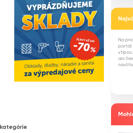
Najv
Na pria
portál
vtipov
ani či
navštív
Mohlo
 kategórie