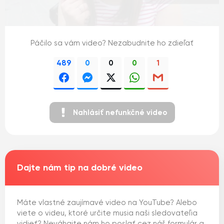
Páčilo sa vám video? Nezabudnite ho zdieľať
489
0
0
0
1
Nahlásiť nefunkčné video
Dajte nám tip na dobré video
Máte vlastné zaujímavé video na YouTube? Alebo
viete o videu, ktoré určite musia naši sledovateľia
vidieť? Neváhajte nám ho poslať cez náš formulár a