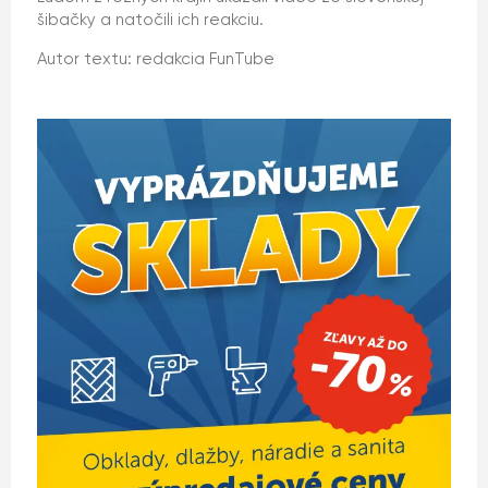
šibačky a natočili ich reakciu.
Autor textu: redakcia FunTube