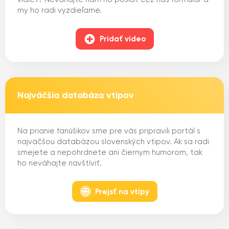
my ho radi vyzdieľame.
Pridať video
Najväčšia databáza vtipov
Na prianie fanúšikov sme pre vás pripravili portál s
najväčšou databázou slovenských vtipov. Ak sa radi
smejete a nepohrdnete ani čiernym humorom, tak
ho neváhajte navštíviť.
Prejsť na vtipy