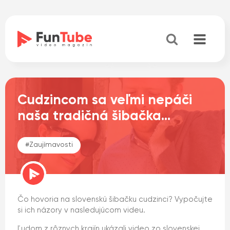
Cudzincom sa veľmi nepáči
naša tradičná šibačka…
#
Zaujímavosti
Čo hovoria na slovenskú šibačku cudzinci? Vypočujte
si ich názory v nasledujúcom videu.
Ľudom z rôznych krajín ukázali video zo slovenskej