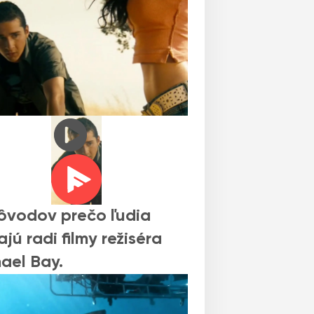
ôvodov prečo ľudia
jú radi filmy režiséra
ael Bay.