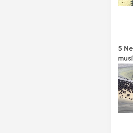
5 Ne
musí