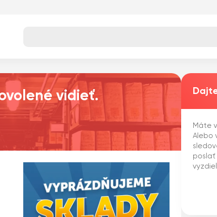
Dajte
ovolené vidieť.
Máte v
Alebo v
sledov
poslať
vyzdie