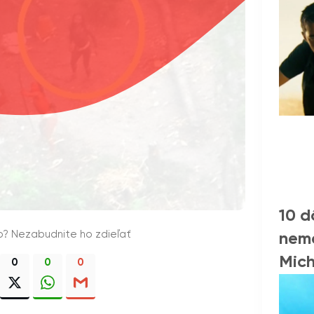
10 d
o? Nezabudnite ho zdieľať
nema
Mich
0
0
0