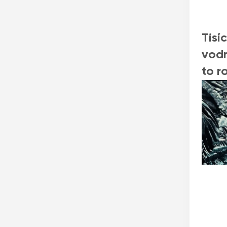
Tisí
vodn
to ro