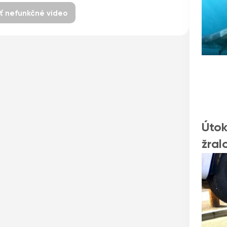
iť nefunkčné video
Útok
žral