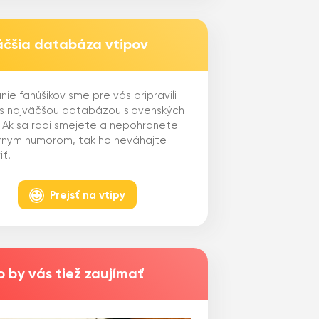
äčšia databáza vtipov
nie fanúšikov sme pre vás pripravili
 s najväčšou databázou slovenských
. Ak sa radi smejete a nepohrdnete
ernym humorom, tak ho neváhajte
iť.
Prejsť na vtipy
 by vás tiež zaujímať