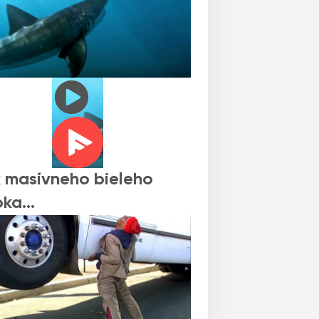
 masívneho bieleho
oka…