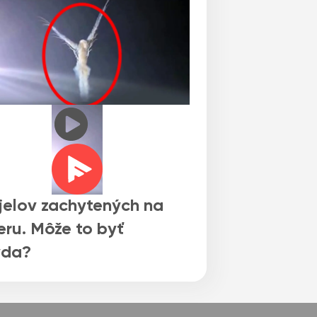
jelov zachytených na
ru. Môže to byť
vda?