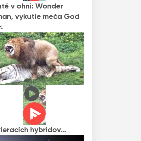
té v ohni: Wonder
an, vykutie meča God
r.
vieracích hybridov…