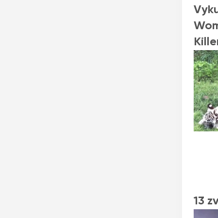
Vyku
Wom
Kille
13 z