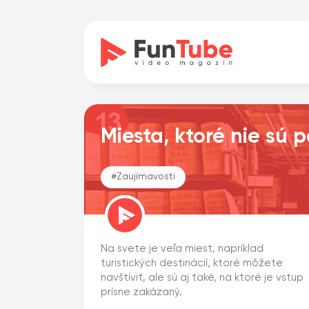
Miesta, ktoré nie sú p
#
Zaujímavosti
Na svete je veľa miest, napríklad
turistických destinácií, ktoré môžete
navštíviť, ale sú aj také, na ktoré je vstup
prísne zakázaný.