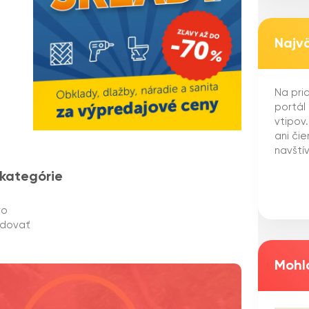
Najv
Na pria
portál
vtipov
ani či
navštív
 kategórie
ro
edovať
Mohlo