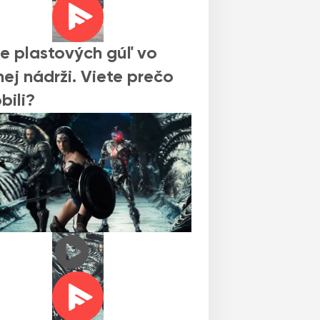
ce plastových gúľ vo
ej nádrži. Viete prečo
bili?