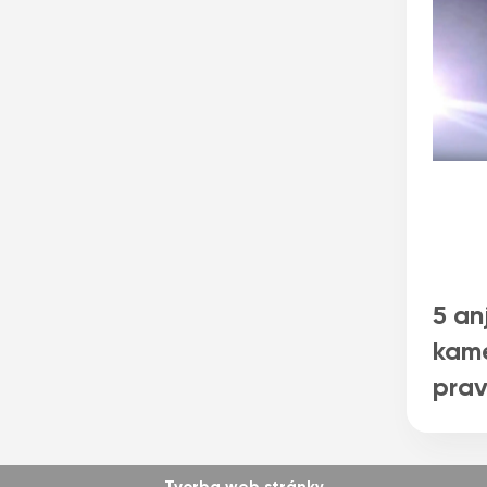
5 an
kame
pra