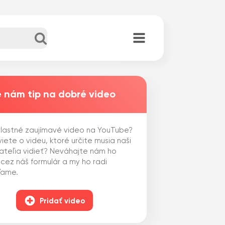
 nám tip na dobré video
lastné zaujímavé video na YouTube?
iete o videu, ktoré určite musia naši
ateľia vidieť? Neváhajte nám ho
 cez náš formulár a my ho radi
ľame.
Pridať video