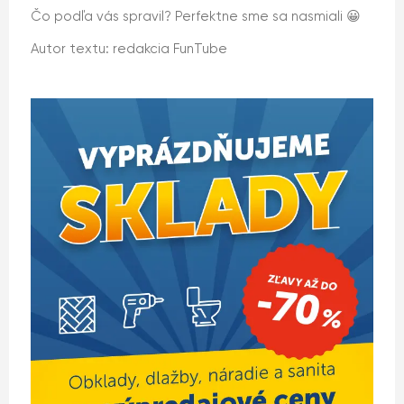
Čo podľa vás spravil? Perfektne sme sa nasmiali 😀
Autor textu: redakcia FunTube