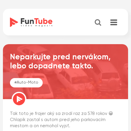
Neparkujte pred nervákom,
lebo dopadnete takto.
#
Auto-Moto
Tak toto je frajer aký sa zrodí raz za 578 rokov 😀
Chlapík zastal s autom pred jeho parkovacím
miestom a on nemohol vyjsť.