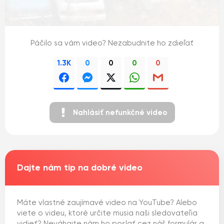
Páčilo sa vám video? Nezabudnite ho zdieľať
1.3K
0
0
0
0
Nahlásiť nefunkčné video
Dajte nám tip na dobré video
Máte vlastné zaujímavé video na YouTube? Alebo
viete o videu, ktoré určite musia naši sledovateľia
vidieť? Neváhajte nám ho poslať cez náš formulár a