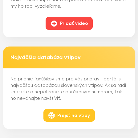
my ho radi vyzdieľame.
Pridať video
Najväčšia databáza vtipov
Na prianie fanúšikov sme pre vás pripravili portál s
najväčšou databázou slovenských vtipov. Ak sa radi
smejete a nepohrdnete ani čiernym humorom, tak
ho neváhajte navštíviť.
Prejsť na vtipy