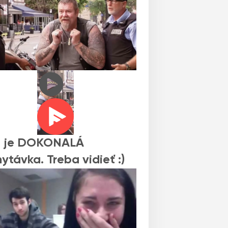
o je DOKONALÁ
ytávka. Treba vidieť :)