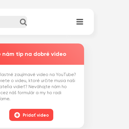
 nám tip na dobré video
lastné zaujímavé video na YouTube?
iete o videu, ktoré určite musia naši
ateľia vidieť? Neváhajte nám ho
 cez náš formulár a my ho radi
ľame.
Pridať video