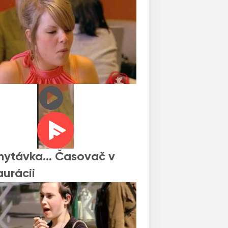
hytávka… Časovač v
aurácii