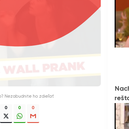
Nac
o? Nezabudnite ho zdieľať
rešt
0
0
0