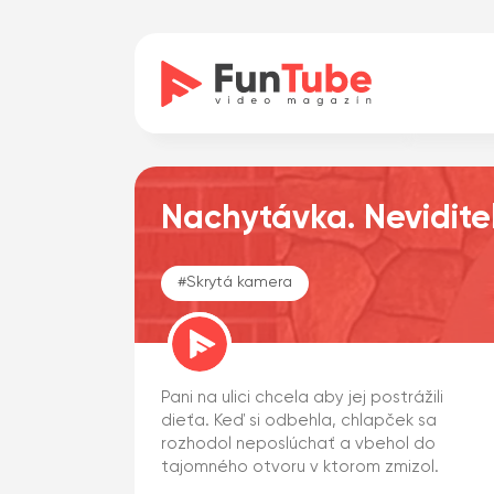
Nachytávka. Nevidite
#
Skrytá kamera
Pani na ulici chcela aby jej postrážili
dieťa. Keď si odbehla, chlapček sa
rozhodol neposlúchať a vbehol do
tajomného otvoru v ktorom zmizol.