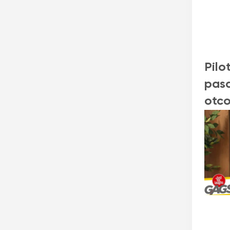
Pilo
pasa
otco