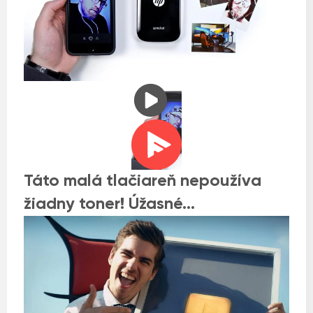
Táto malá tlačiareň nepoužíva
žiadny toner! Úžasné…