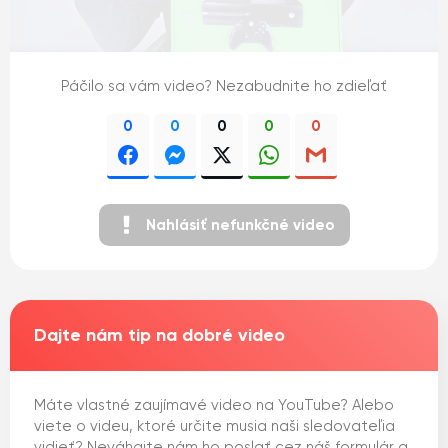
Páčilo sa vám video? Nezabudnite ho zdieľať
0
0
0
0
0
Nahlásiť nefunkčné video
Dajte nám tip na dobré video
Máte vlastné zaujímavé video na YouTube? Alebo
viete o videu, ktoré určite musia naši sledovateľia
vidieť? Neváhajte nám ho poslať cez náš formulár a