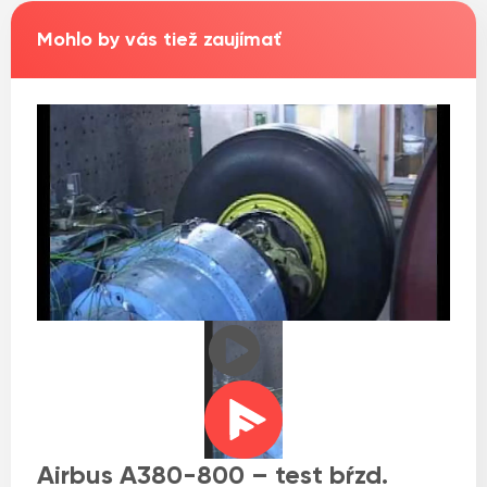
Mohlo by vás tiež zaujímať
Airbus A380-800 – test bŕzd.