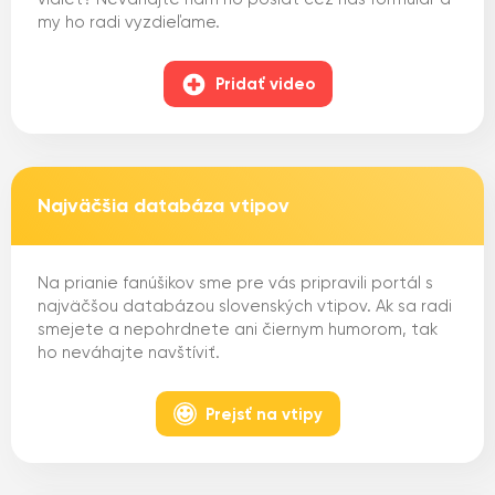
my ho radi vyzdieľame.
Pridať video
Najväčšia databáza vtipov
Na prianie fanúšikov sme pre vás pripravili portál s
najväčšou databázou slovenských vtipov. Ak sa radi
smejete a nepohrdnete ani čiernym humorom, tak
ho neváhajte navštíviť.
Prejsť na vtipy