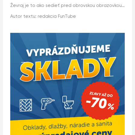
Ževraj je to ako sedieť pred obrovskou obrazovkou…
Autor textu: redakcia FunTube