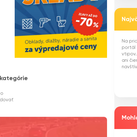
Najv
Na pria
portál
vtipov
ani či
navštív
 kategórie
ro
edovať
Mohlo