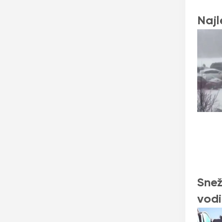
Najl
Snež
vodi