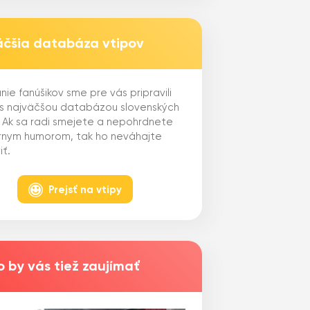
äčšia databáza vtipov
nie fanúšikov sme pre vás pripravili
 s najväčšou databázou slovenských
. Ak sa radi smejete a nepohrdnete
ernym humorom, tak ho neváhajte
iť.
Prejsť na vtipy
 by vás tiež zaujímať