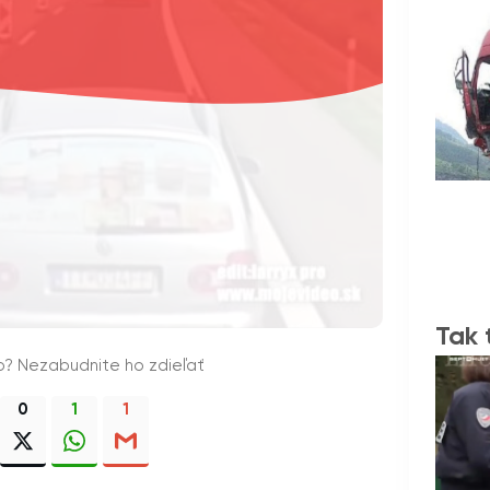
Tak 
o? Nezabudnite ho zdieľať
0
1
1