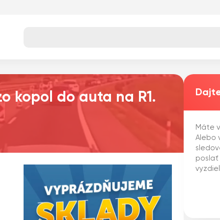
Dajte
zo kopol do auta na R1.
Máte v
Alebo v
sledov
poslať
vyzdie