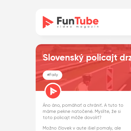
Slovenský policajt dr
#
Faily
Áno áno, pomáhať a chrániť. A tuto to
máme pekne natočené. Myslíte, že si
toto policajt môže dovoliť?
Možno človek v aute išiel pomaly, ale