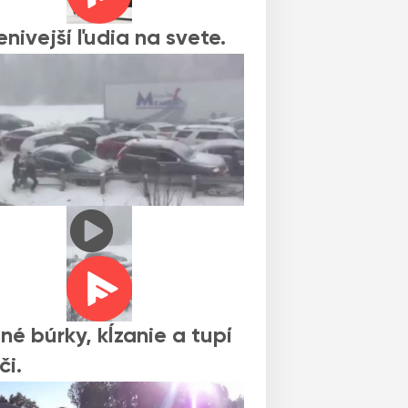
enivejší ľudia na svete.
né búrky, kĺzanie a tupí
či.