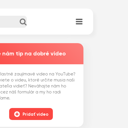
 nám tip na dobré video
lastné zaujímavé video na YouTube?
iete o videu, ktoré určite musia naši
ateľia vidieť? Neváhajte nám ho
 cez náš formulár a my ho radi
ľame.
Pridať video