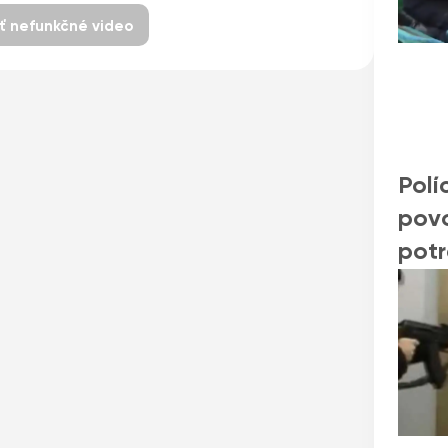
iť nefunkčné video
Polí
povo
potr