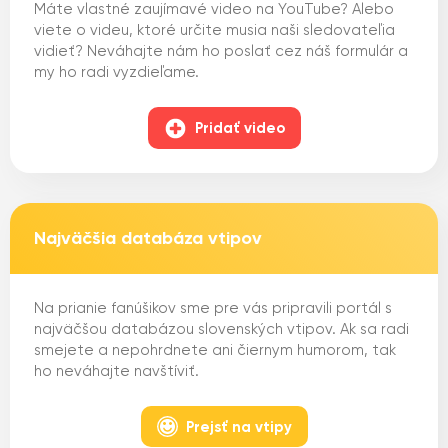
Máte vlastné zaujímavé video na YouTube? Alebo
viete o videu, ktoré určite musia naši sledovateľia
vidieť? Neváhajte nám ho poslať cez náš formulár a
my ho radi vyzdieľame.
Pridať video
Najväčšia databáza vtipov
Na prianie fanúšikov sme pre vás pripravili portál s
najväčšou databázou slovenských vtipov. Ak sa radi
smejete a nepohrdnete ani čiernym humorom, tak
ho neváhajte navštíviť.
Prejsť na vtipy