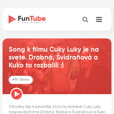
Song k filmu Cuky Luky je na
svete. Drobná, Švidraňová a
Kuko to rozbalili :)
#
TV Show
Oficiálny klip k pesničke, ktorú ku komédii Cuky Luky
naspievali Emma Drobná, Barbora Švidraňová a Kuko