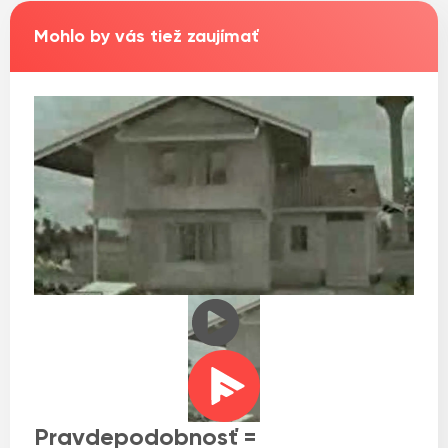
Mohlo by vás tiež zaujímať
Pravdepodobnosť =