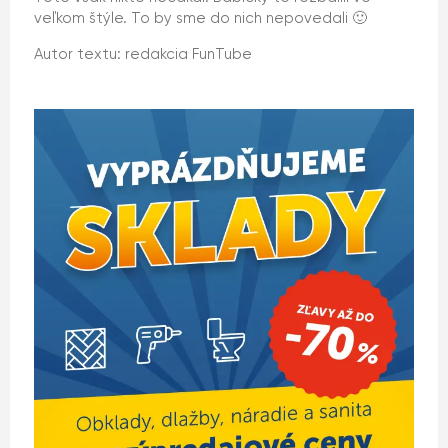
veľkom štýle. To by sme do nich nepovedali 🙂
Autor textu: redakcia FunTube