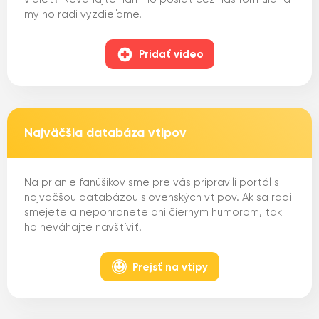
my ho radi vyzdieľame.
Pridať video
Najväčšia databáza vtipov
Na prianie fanúšikov sme pre vás pripravili portál s
najväčšou databázou slovenských vtipov. Ak sa radi
smejete a nepohrdnete ani čiernym humorom, tak
ho neváhajte navštíviť.
Prejsť na vtipy