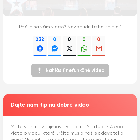
Páčilo sa vám video? Nezabudnite ho zdieľať
232
0
0
0
0
Nahlásiť nefunkčné video
Dajte nám tip na dobré video
Máte vlastné zaujímavé video na YouTube? Alebo
viete o videu, ktoré určite musia naši sledovateľia
vidieť? Neváhajte nám ho poslať cez náš formulár a