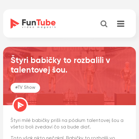
Štyri babičky to rozbalili v
talentovej šou.
#
TV Show
Štyri milé babičky prišli na pódium talentovej šou a
všetci boli zvedaví čo sa bude diať.
Toto však nikto nečakal. Babičky to rozbalili vo