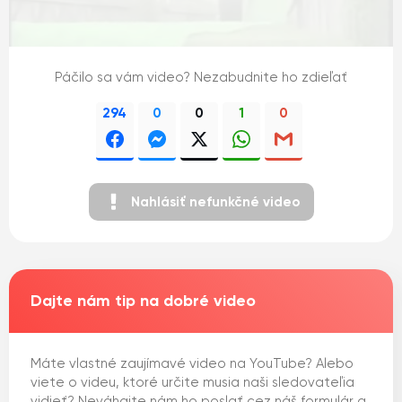
Páčilo sa vám video? Nezabudnite ho zdieľať
294
0
0
1
0
Nahlásiť nefunkčné video
Dajte nám tip na dobré video
Máte vlastné zaujímavé video na YouTube? Alebo
viete o videu, ktoré určite musia naši sledovateľia
vidieť? Neváhajte nám ho poslať cez náš formulár a