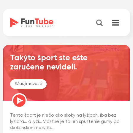
Takýto šport ste ešte
zaručene nevideli.
#
Zaujímavosti
Tento šport je niečo ako skoky na lyžiach, iba bez
lyžiara… a lyží… Vlastne je to len spustenie gumy po
skokanskom mostíku.