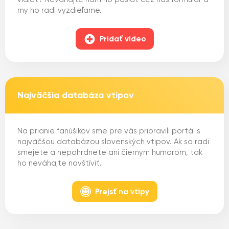
my ho radi vyzdieľame.
Pridať video
Najväčšia databáza vtipov
Na prianie fanúšikov sme pre vás pripravili portál s
najväčšou databázou slovenských vtipov. Ak sa radi
smejete a nepohrdnete ani čiernym humorom, tak
ho neváhajte navštíviť.
Prejsť na vtipy