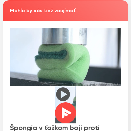
Mohlo by vás tiež zaujímať
Špongia v ťažkom boji proti