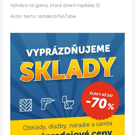
Vyhráva tá guma, ktorá doletí najďalej 🙂
Autor textu: redakcia FunTube