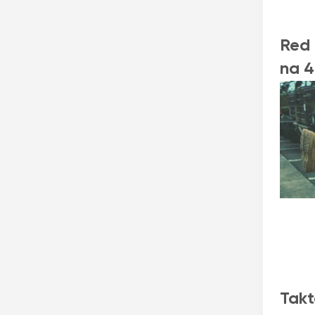
Red 
na 4
Takt