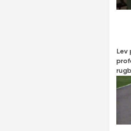
Lev 
prof
rugb