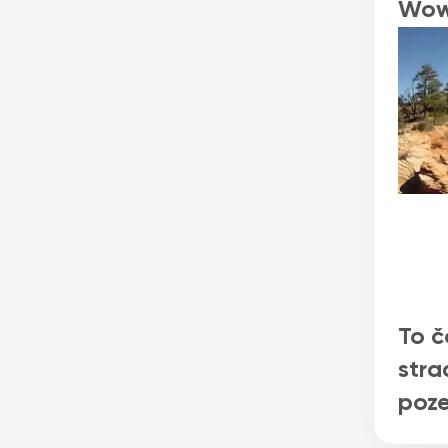
Wo
To č
stra
poz