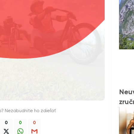
Neuv
zruč
o? Nezabudnite ho zdieľať
0
0
0