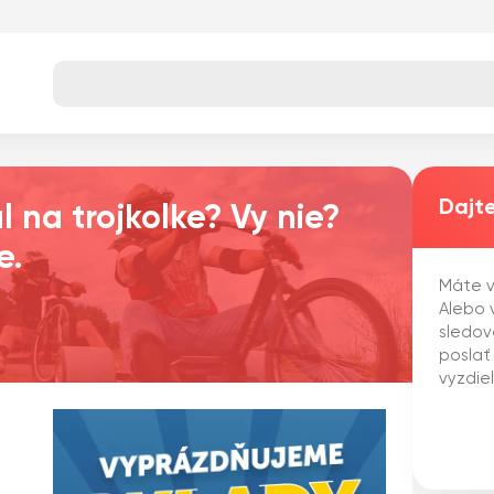
Dajte
l na trojkolke? Vy nie?
e.
Máte v
Alebo v
sledov
poslať
vyzdie