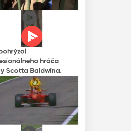
pohrýzol
esionálneho hráča
y Scotta Baldwina.