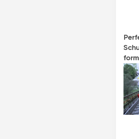
Perf
Schu
form