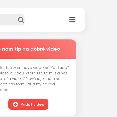
 nám tip na dobré video
lastné zaujímavé video na YouTube?
iete o videu, ktoré určite musia naši
ateľia vidieť? Neváhajte nám ho
 cez náš formulár a my ho radi
ľame.
Pridať video