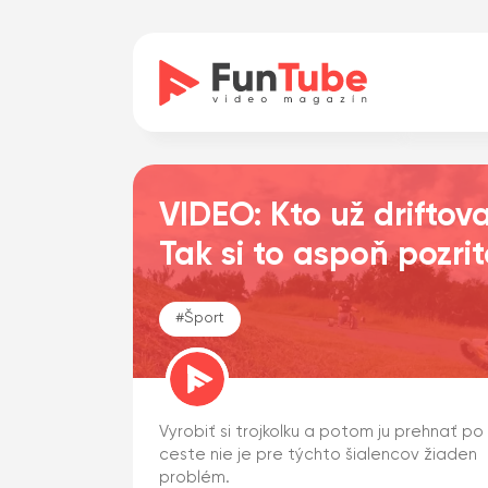
VIDEO: Kto už driftova
Tak si to aspoň pozrit
#
Šport
Vyrobiť si trojkolku a potom ju prehnať po
ceste nie je pre týchto šialencov žiaden
problém.