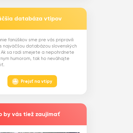
äčšia databáza vtipov
nie fanúšikov sme pre vás pripravili
 s najväčšou databázou slovenských
. Ak sa radi smejete a nepohrdnete
ernym humorom, tak ho neváhajte
iť.
Prejsť na vtipy
 by vás tiež zaujímať