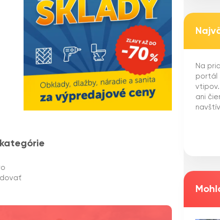
Najv
Na pria
portál
vtipov
ani či
navštív
 kategórie
ro
edovať
Mohlo