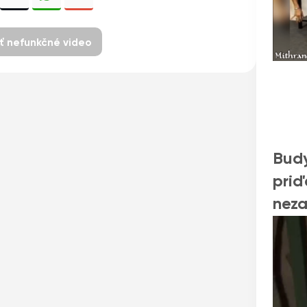
iť nefunkčné video
Budy
priď
neza