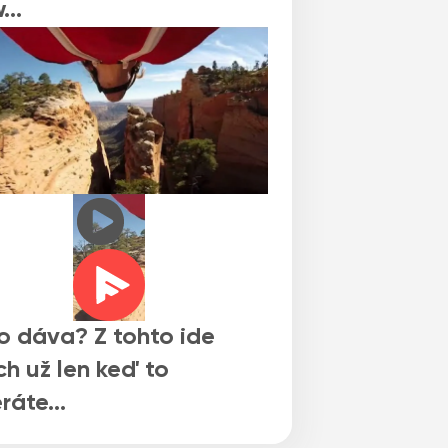
w…
o dáva? Z tohto ide
ch už len keď to
eráte…