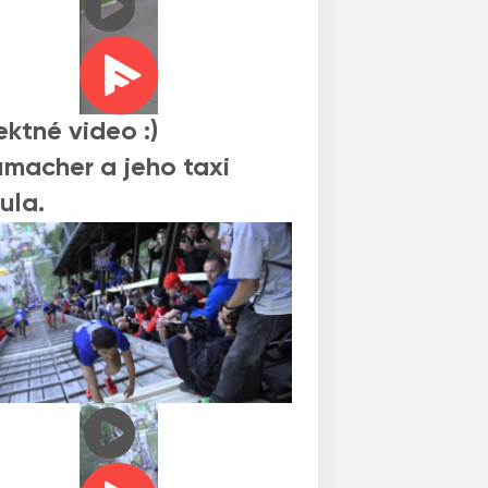
ektné video :)
macher a jeho taxi
ula.