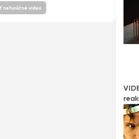
iť nefunkčné video
VIDE
reak