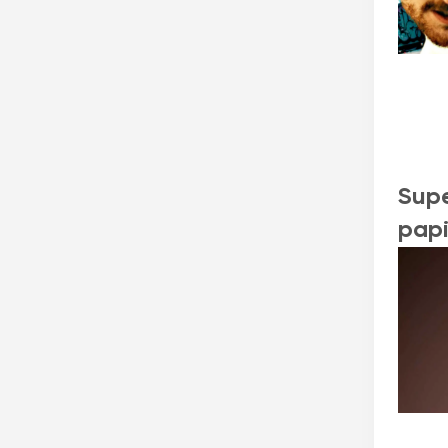
Supe
papi