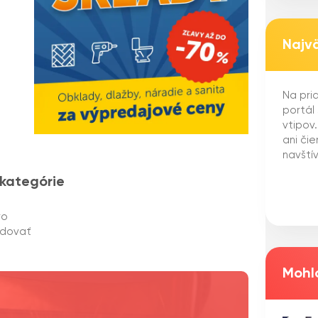
Najv
Na pria
portál
vtipov
ani či
navštív
 kategórie
ro
edovať
Mohlo