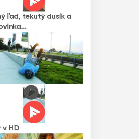
ý ľad, tekutý dusík a
ovlnka…
y v HD