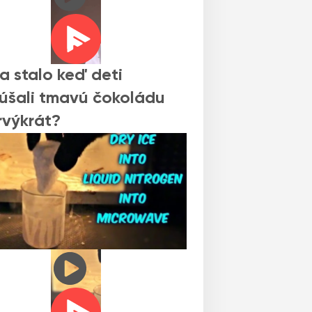
a stalo keď deti
úšali tmavú čokoládu
výkrát?