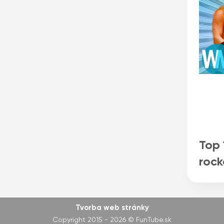
Top 
rock
Tvorba web stránky
Copyright 2015 -
2026
© FunTube.sk