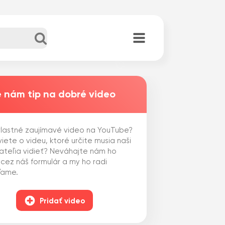
 nám tip na dobré video
lastné zaujímavé video na YouTube?
iete o videu, ktoré určite musia naši
ateľia vidieť? Neváhajte nám ho
 cez náš formulár a my ho radi
ľame.
Pridať video