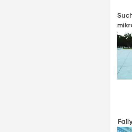
Such
mikr
Fail