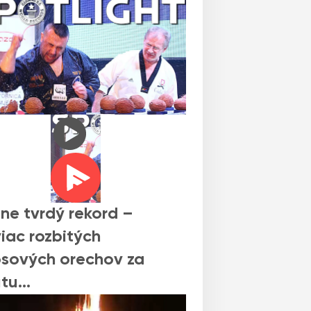
ne tvrdý rekord –
iac rozbitých
sových orechov za
útu…