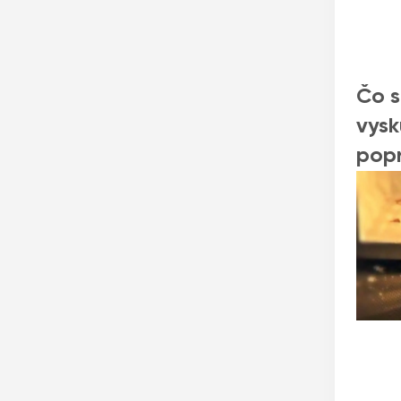
Čo s
vysk
popr