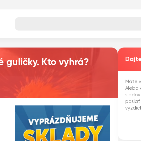
Dajte
é guličky. Kto vyhrá?
Máte v
Alebo v
sledov
poslať
vyzdie