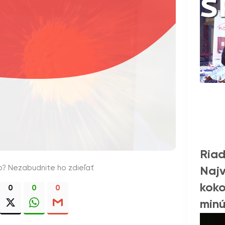
Riad
o? Nezabudnite ho zdieľať
Najv
koko
0
0
0
min