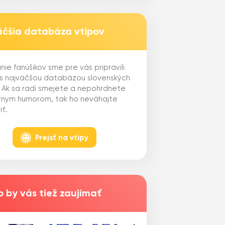
äčšia databáza vtipov
nie fanúšikov sme pre vás pripravili
 s najväčšou databázou slovenských
. Ak sa radi smejete a nepohrdnete
ernym humorom, tak ho neváhajte
iť.
Prejsť na vtipy
 by vás tiež zaujímať