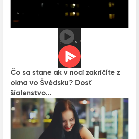
Čo sa stane ak v noci zakričíte z
okna vo Švédsku? Dosť
šialenstvo…