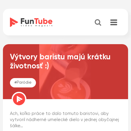
Výtvory baristu majú krátku
životnosť :)
#
Paródie
Ach, koľko práce to dalo tomuto baristovi, aby
vytvoril nádherné umelecké dielo v jednej obyčajnej
šálke…