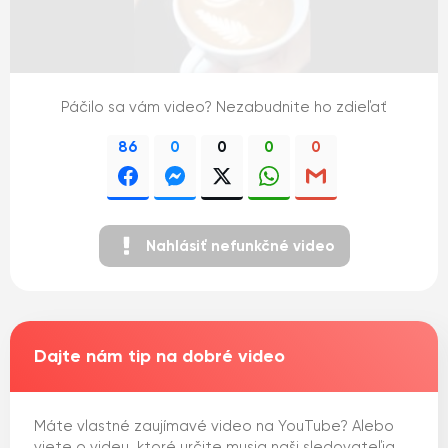
Páčilo sa vám video? Nezabudnite ho zdieľať
86
0
0
0
0
Nahlásiť nefunkčné video
Dajte nám tip na dobré video
Máte vlastné zaujímavé video na YouTube? Alebo
viete o videu, ktoré určite musia naši sledovateľia