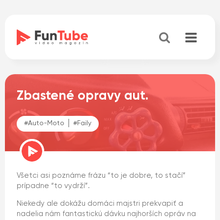
Zbastené opravy aut.
#
Auto-Moto
│ #
Faily
Všetci asi poznáme frázu “to je dobre, to stačí”
prípadne “to vydrží”.
Niekedy ale dokážu domáci majstri prekvapiť a
nadelia nám fantastickú dávku najhorších opráv na