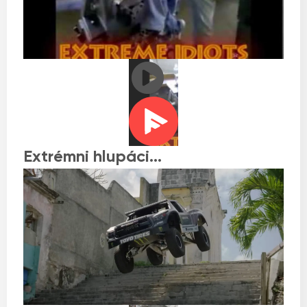
Extrémni hlupáci…