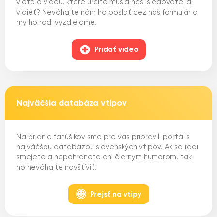
viete o videu, ktoré určite musia naši sledovateľia
vidieť? Neváhajte nám ho poslať cez náš formulár a
my ho radi vyzdieľame.
Pridať video
Najväčšia databáza vtipov
Na prianie fanúšikov sme pre vás pripravili portál s
najväčšou databázou slovenských vtipov. Ak sa radi
smejete a nepohrdnete ani čiernym humorom, tak
ho neváhajte navštíviť.
Prejsť na vtipy