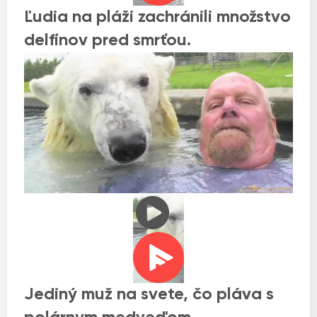
Ľudia na pláži zachránili množstvo
delfínov pred smrťou.
Jediný muž na svete, čo pláva s