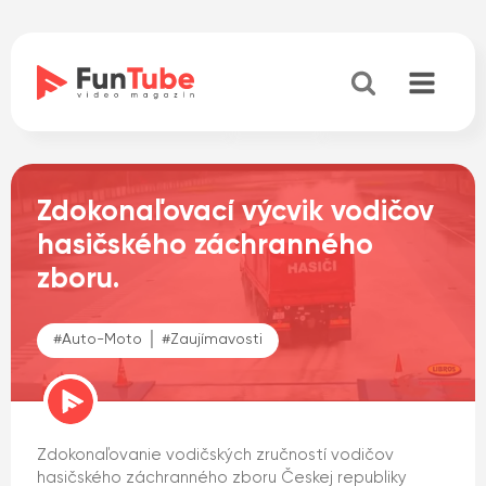
Zdokonaľovací výcvik vodičov
hasičského záchranného
zboru.
#
Auto-Moto
│ #
Zaujímavosti
Zdokonaľovanie vodičských zručností vodičov
hasičského záchranného zboru Českej republiky