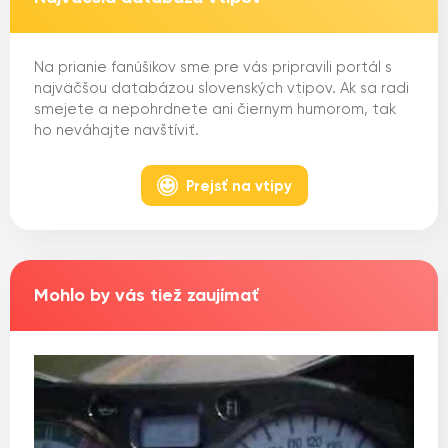
Na prianie fanúšikov sme pre vás pripravili portál s
najväčšou databázou slovenských vtipov. Ak sa radi
smejete a nepohrdnete ani čiernym humorom, tak
ho neváhajte navštíviť.
Prejsť na vtipy
Mohlo by vás tiež zaujímať