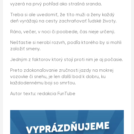
vyzerá na prvý pohľad ako strašná sranda.
Treba si ale uvedomiť, že títo muži a ženy každý
deň vyrážajú na cesty zachraňovať ľudské životy.
Ráno, večer, v noci či poobede, čas nieje určený.
Nešťastie si nerobí rozvrh, podľa ktorého by si mohli
založiť smeny.
Jedným z faktorov ktorý stojí proti nim je aj počasie.
Preto zdokonaľovanie zručnosti jazdy na mokrej
vozovke či snehu, je len ďalší bod k dobru, ku
každodennému boji so smrťou.
Autor textu: redakcia FunTube