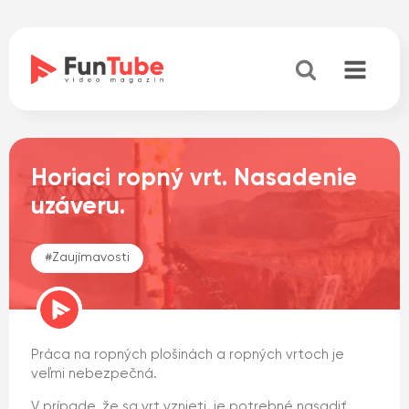
Horiaci ropný vrt. Nasadenie
uzáveru.
#
Zaujímavosti
Práca na ropných plošinách a ropných vrtoch je
veľmi nebezpečná.
V prípade, že sa vrt vznieti, je potrebné nasadiť