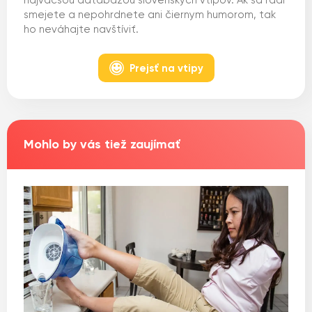
najväčšou databázou slovenských vtipov. Ak sa radi
smejete a nepohrdnete ani čiernym humorom, tak
ho neváhajte navštíviť.
Prejsť na vtipy
Mohlo by vás tiež zaujímať