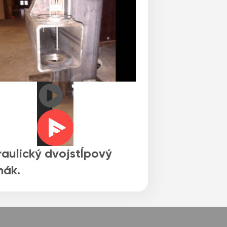
aulický dvojstĺpový
hák.