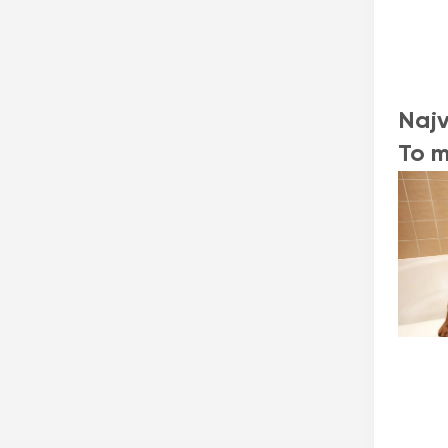
Najv
To m