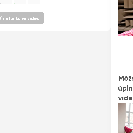
iť nefunkčné video
Môže
úpln
vide