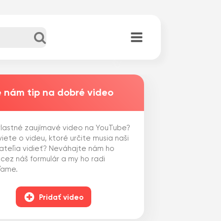
 nám tip na dobré video
lastné zaujímavé video na YouTube?
iete o videu, ktoré určite musia naši
ateľia vidieť? Neváhajte nám ho
 cez náš formulár a my ho radi
ľame.
Pridať video