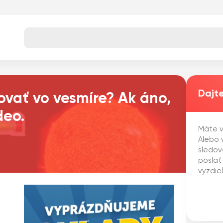
Dajte
ovať vo vesmíre? Ak áno,
deo.
Máte v
Alebo v
sledov
poslať
vyzdie