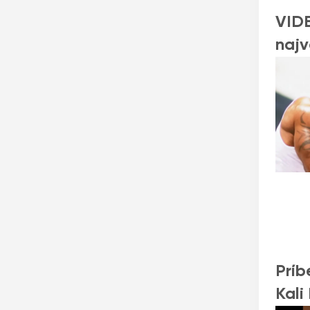
VIDE
najv
Príb
Kali