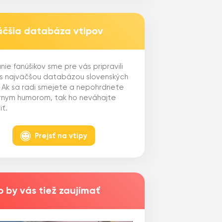
äčšia databáza vtipov
nie fanúšikov sme pre vás pripravili
 s najväčšou databázou slovenských
. Ak sa radi smejete a nepohrdnete
ernym humorom, tak ho neváhajte
iť.
Prejsť na vtipy
 by vás tiež zaujímať