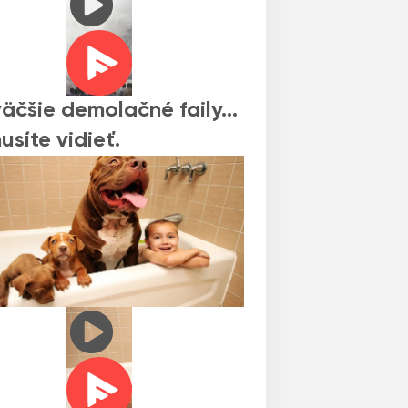
äčšie demolačné faily…
usíte vidieť.