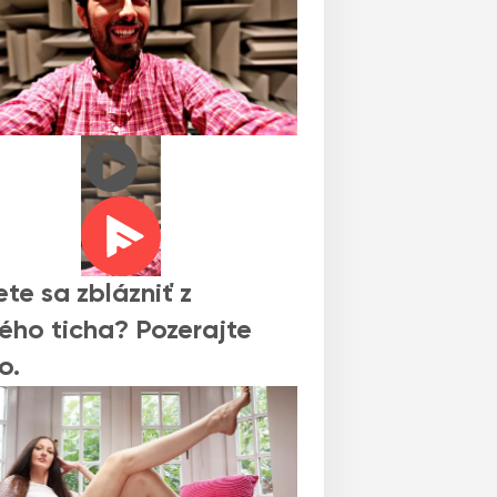
te sa zblázniť z
ého ticha? Pozerajte
o.