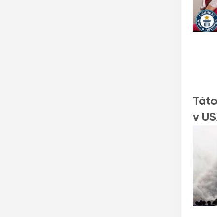
Táto
v US