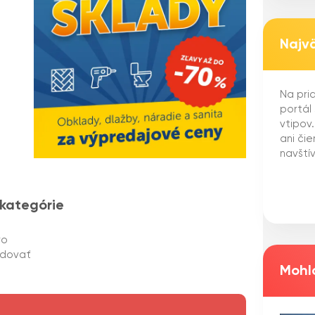
Najv
Na pria
portál
vtipov
ani či
navštív
 kategórie
ro
edovať
Mohlo