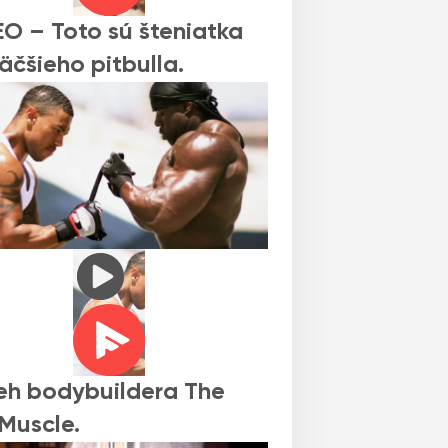
O – Toto sú šteniatka
äčšieho pitbulla.
eh bodybuildera The
 Muscle.