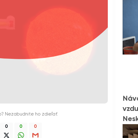
Návo
vzdu
o? Nezabudnite ho zdieľať
Nesk
0
0
0