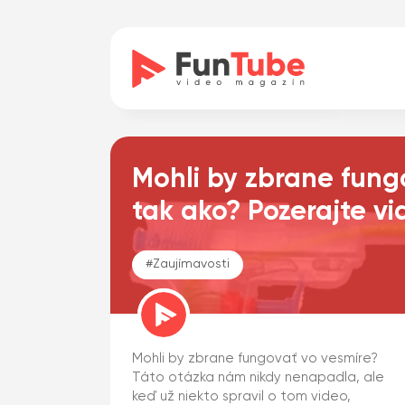
Mohli by zbrane fung
tak ako? Pozerajte vi
#
Zaujímavosti
Mohli by zbrane fungovať vo vesmíre?
Táto otázka nám nikdy nenapadla, ale
keď už niekto spravil o tom video,