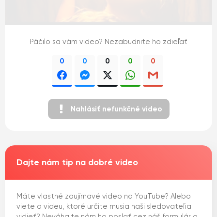
Páčilo sa vám video? Nezabudnite ho zdieľať
0
0
0
0
0
Nahlásiť nefunkčné video
Dajte nám tip na dobré video
Máte vlastné zaujímavé video na YouTube? Alebo
viete o videu, ktoré určite musia naši sledovateľia
vidieť? Neváhajte nám ho poslať cez náš formulár a