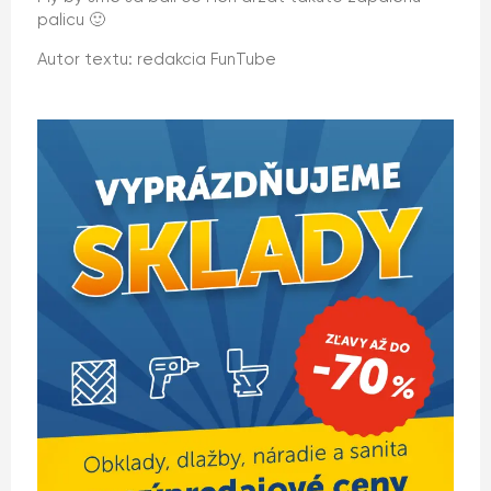
palicu 🙂
Autor textu: redakcia FunTube