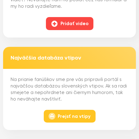
my ho radi vyzdieľame.
Pridať video
Najväčšia databáza vtipov
Na prianie fanúšikov sme pre vás pripravili portál s
najväčšou databázou slovenských vtipov. Ak sa radi
smejete a nepohrdnete ani čiernym humorom, tak
ho neváhajte navštíviť.
Prejsť na vtipy