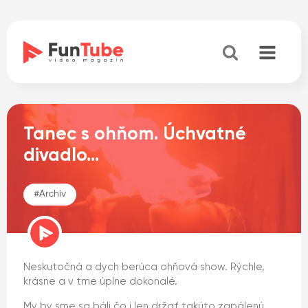
Tanec s ohňom. Úchvatné
divadlo…
#
Archív
Neskutočná a dych berúca ohňová show. Rýchle,
krásne a v tme úplne dokonalé.
My by sme sa báli čo i len držať takúto zapálenú